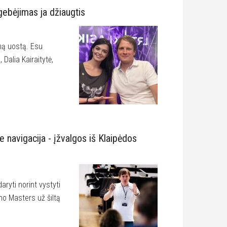
 gebėjimas ja džiaugtis
amą uostą. Esu
Dalia Kairaitytė,
e navigacija - įžvalgos iš Klaipėdos
aryti norint vystyti
no Masters už šiltą