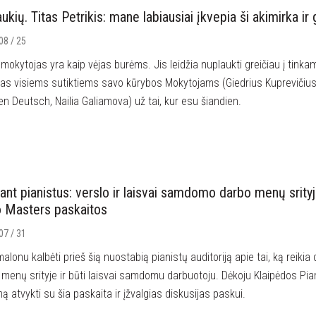
ukių. Titas Petrikis: mane labiausiai įkvepia ši akimirka ir
08 / 25
mokytojas yra kaip vėjas burėms. Jis leidžia nuplaukti greičiau į tink
as visiems sutiktiems savo kūrybos Mokytojams (Giedrius Kuprevičius, 
n Deutsch, Nailia Galiamova) už tai, kur esu šiandien.
nant pianistus: verslo ir laisvai samdomo darbo menų srityj
o Masters paskaitos
07 / 31
alonu kalbėti prieš šią nuostabią pianistų auditoriją apie tai, ką reikia d
 menų srityje ir būti laisvai samdomu darbuotoju. Dėkoju Klaipėdos Pia
mą atvykti su šia paskaita ir įžvalgias diskusijas paskui.