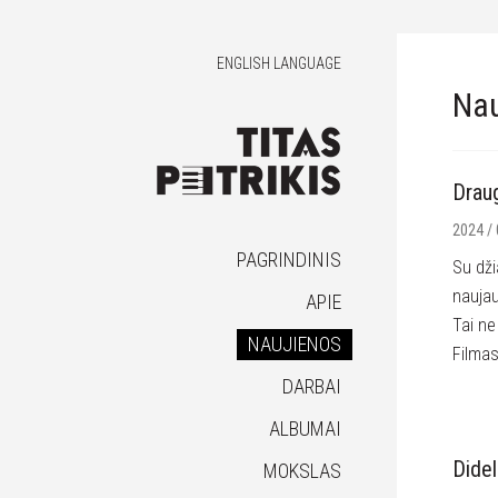
ENGLISH LANGUAGE
Nau
Draug
2024 / 
PAGRINDINIS
Su dži
naujau
APIE
Tai ne
NAUJIENOS
Filmas
DARBAI
ALBUMAI
Didel
MOKSLAS