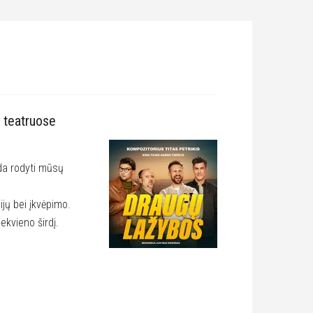
o teatruose
da rodyti mūsų
ijų bei įkvėpimo.
ekvieno širdį.