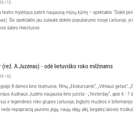
10 / 15
u teatro mylėtojus patirti naujausią mūsų kūrinį – spektaklio "Dideli pini
nas). Šis spektaklis jau sulaukė didelio populiarumo visoje Lietuvoje, 
uose šalies miestuose.
 (rež. A.Juzėnas) - odė lietuviško roko milžinams
09 / 02
gsėjo 8 dienos kino teatruose, filmų „Ekskursantė“, „Vilniaus getas“, „
eriaus Audriaus Juzėno naujausia kino juosta - „Yesterday“, apie 6 - 7
rius ir legendines roko grupes Lietuvoje, bigbyto muzikos ir bitlomanijo
 nešė nepaprastą jaunimo jėgą, naujų idėjų alkį, begalinį laisvės troškulį