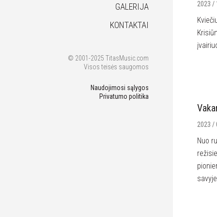
2023 / 
GALERIJA
Kvieči
KONTAKTAI
Krisiū
įvairi
© 2001-2025 TitasMusic.com
Visos teisės saugomos
Naudojimosi sąlygos
Privatumo politika
Vakar
2023 / 
Nuo ru
režisi
pionie
savyje