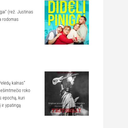
gai" (rež. Justinas
yra rodomas
Pelėdų kalnas“
 dešimtmečio roko
s epochą, kuri
 ir ypatingą