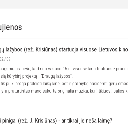
jienos
ų lažybos (rež. Krisiūnas) startuoja visuose Lietuvos kin
02 / 09
augsmu pranešu, kad nuo vasario 16 d. visuose kino teatruose prade
sią kūrybinį projektą - "Draugų lažybos"!
 tik puiki proga praleisti laiką kine, bet ir galimybė pasisemti gerų emoc
 yra praturtintas mano sukurta originalia muzika, kuri, tikiuosi, palies ki
i pinigai (rež. J. Krisiūnas) - ar tikrai jie neša laimę?