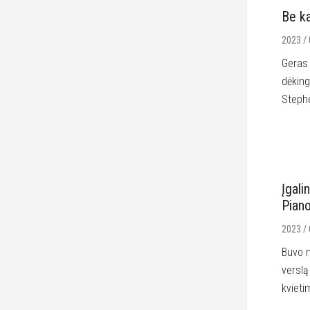
Be ka
2023 / 
Geras 
dėking
Stephe
Įgali
Pian
2023 / 
Buvo m
verslą
kvieti