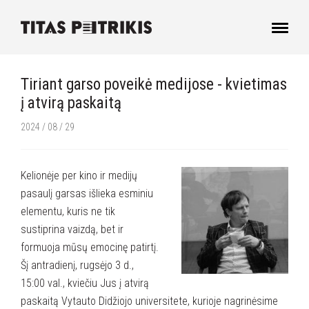
Tiriant garso poveikė medijose - kvietimas
į atvirą paskaitą
2024 / 08 / 29
Kelionėje per kino ir medijų
pasaulį garsas išlieka esminiu
elementu, kuris ne tik
sustiprina vaizdą, bet ir
formuoja mūsų emocinę patirtį.
Šį antradienį, rugsėjo 3 d.,
15:00 val., kviečiu Jus į atvirą
paskaitą Vytauto Didžiojo universitete, kurioje nagrinėsime