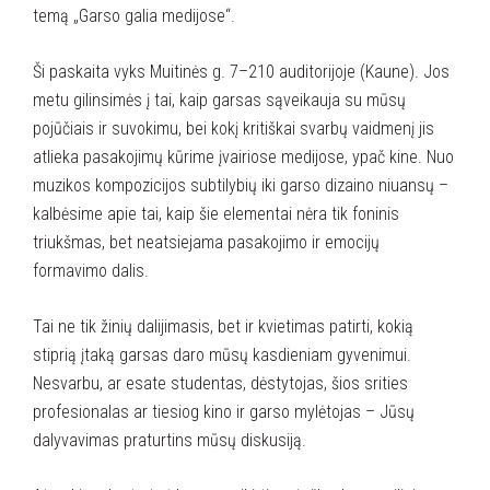
temą „Garso galia medijose“.
Ši paskaita vyks Muitinės g. 7–210 auditorijoje (Kaune). Jos
metu gilinsimės į tai, kaip garsas sąveikauja su mūsų
pojūčiais ir suvokimu, bei kokį kritiškai svarbų vaidmenį jis
atlieka pasakojimų kūrime įvairiose medijose, ypač kine. Nuo
muzikos kompozicijos subtilybių iki garso dizaino niuansų –
kalbėsime apie tai, kaip šie elementai nėra tik foninis
triukšmas, bet neatsiejama pasakojimo ir emocijų
formavimo dalis.
Tai ne tik žinių dalijimasis, bet ir kvietimas patirti, kokią
stiprią įtaką garsas daro mūsų kasdieniam gyvenimui.
Nesvarbu, ar esate studentas, dėstytojas, šios srities
profesionalas ar tiesiog kino ir garso mylėtojas – Jūsų
dalyvavimas praturtins mūsų diskusiją.