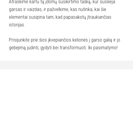
Atraskime kartu tą įdomų susikirtimo tašką, kur susilieja
garsas ir vaizdas, ir pažvelkime, kas nutinka, kai šie
elementai susipina tam, kad papasakotų įtraukiančias
istorijas.
Prisijunkite prie šios įkvepiančios kelionės į garso galią ir jo
gebėjimą judinti, gydyti bei transformuoti. Iki pasimatymo!